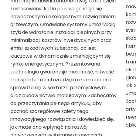
mobilnej kotłowni kontenerowej, która dzięki
zaa
zastosowaniu kotła parowego staje się
kom
nowoczesnym i ekologicznym rozwiązaniem
rozw
grzewczym. Omawiane systemy umożliwiają
syst
szybkie wdrażanie instalacji cieplnych przy
stab
minimalizacji kosztów inwestycyjnych oraz
ham
emisji szkodliwych substancji, co jest
bezp
kluczowe w dynamicznie zmieniającym się
tra
rynku energetycznym. Prezentowana
ekol
technologia gwarantuje mobilność, łatwość
glob
transportu i montażu, dzięki czemu idealnie
jak 
sprawdza się w sektorze przemysłowym
umoż
oraz budownictwie modułowym. Zachęcamy
Zac
do przeczytania pełnego artykułu, aby
arty
poznać szczegółowe zalety tego
rewo
innowacyjnego rozwiązania i dowiedzieć się,
obli
jak może ono wpłynąć na rozwój
nowoczesnych systemów grzewczych.