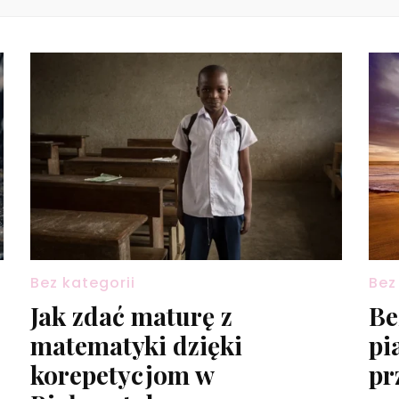
Bez kategorii
Bez
Jak zdać maturę z
Be
matematyki dzięki
pi
korepetycjom w
pr