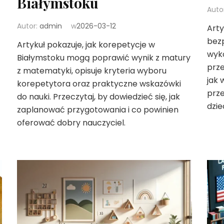
Białymstoku
Auto
Autor:
admin
w
2026-03-12
Arty
bez
Artykuł pokazuje, jak korepetycje w
wyk
Białymstoku mogą poprawić wynik z matury
prze
z matematyki, opisuje kryteria wyboru
jak 
korepetytora oraz praktyczne wskazówki
prze
do nauki. Przeczytaj, by dowiedzieć się, jak
dziec
zaplanować przygotowania i co powinien
oferować dobry nauczyciel.