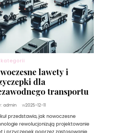
 kategorii
woczesne lawety i
zyczepki dla
ezawodnego transportu
r:
admin
w
2025-12-11
kuł przedstawia, jak nowoczesne
nologie rewolucjonizują projektowanie
t i przyczepek poprzez zastosowanie