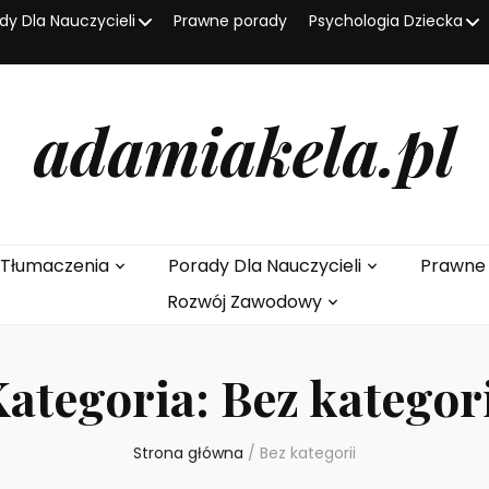
dy Dla Nauczycieli
Prawne porady
Psychologia Dziecka
adamiakela.pl
I Tłumaczenia
Porady Dla Nauczycieli
Prawne
Rozwój Zawodowy
Kategoria:
Bez kategor
Strona główna
/
Bez kategorii