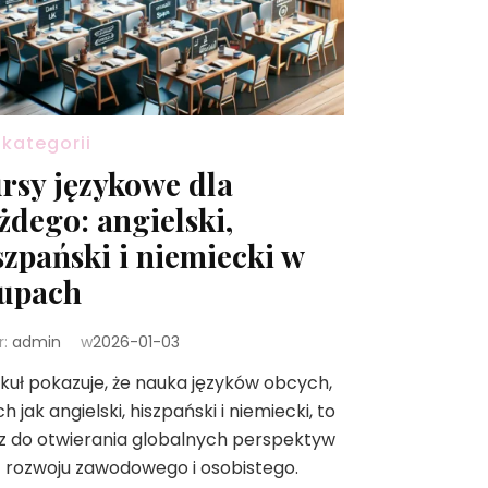
 kategorii
rsy językowe dla
żdego: angielski,
szpański i niemiecki w
upach
r:
admin
w
2026-01-03
kuł pokazuje, że nauka języków obcych,
ch jak angielski, hiszpański i niemiecki, to
z do otwierania globalnych perspektyw
 rozwoju zawodowego i osobistego.