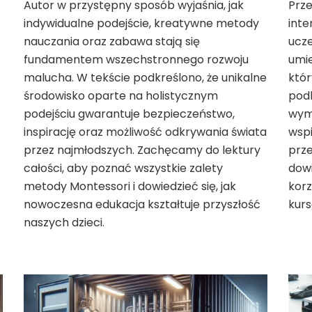
Autor w przystępny sposób wyjaśnia, jak
Prze
indywidualne podejście, kreatywne metody
inte
nauczania oraz zabawa stają się
ucz
fundamentem wszechstronnego rozwoju
umie
malucha. W tekście podkreślono, że unikalne
któr
środowisko oparte na holistycznym
podk
podejściu gwarantuje bezpieczeństwo,
wym
inspirację oraz możliwość odkrywania świata
wspi
przez najmłodszych. Zachęcamy do lektury
prze
całości, aby poznać wszystkie zalety
dowi
metody Montessori i dowiedzieć się, jak
korz
nowoczesna edukacja kształtuje przyszłość
kurs
naszych dzieci.