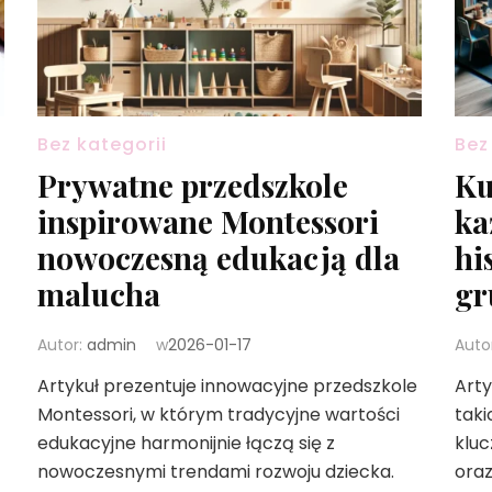
Bez kategorii
Bez
Prywatne przedszkole
Ku
inspirowane Montessori
ka
nowoczesną edukacją dla
hi
malucha
gr
Autor:
admin
w
2026-01-17
Auto
Artykuł prezentuje innowacyjne przedszkole
Arty
Montessori, w którym tradycyjne wartości
taki
edukacyjne harmonijnie łączą się z
kluc
nowoczesnymi trendami rozwoju dziecka.
oraz