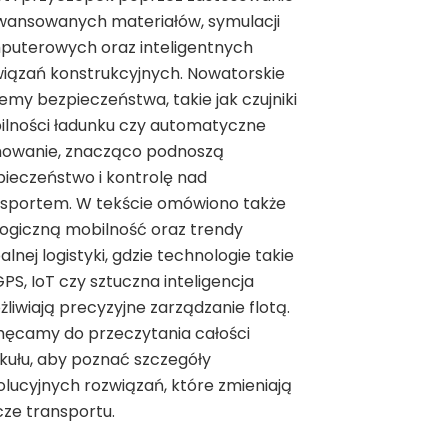
wansowanych materiałów, symulacji
puterowych oraz inteligentnych
iązań konstrukcyjnych. Nowatorskie
emy bezpieczeństwa, takie jak czujniki
ilności ładunku czy automatyczne
owanie, znacząco podnoszą
ieczeństwo i kontrolę nad
nsportem. W tekście omówiono także
ogiczną mobilność oraz trendy
alnej logistyki, gdzie technologie takie
GPS, IoT czy sztuczna inteligencja
liwiają precyzyjne zarządzanie flotą.
hęcamy do przeczytania całości
kułu, aby poznać szczegóły
lucyjnych rozwiązań, które zmieniają
cze transportu.