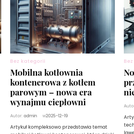
Bez kategorii
Bez
Mobilna kotłownia
No
kontenerowa z kotłem
pr
parowym – nowa era
ni
wynajmu ciepłowni
Auto
Autor:
admin
w
2025-12-19
Arty
tech
Artykuł kompleksowo przedstawia temat
lawe