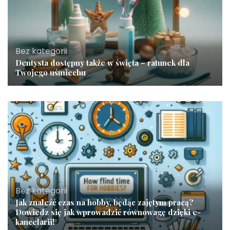
Bez kategorii
Dentysta dostępny także w święta – ratunek dla
Twojego uśmiechu
Bez kategorii
Jak znaleźć czas na hobby, będąc zajętym pracą?
Dowiedz się jak wprowadzić równowagę dzięki e-
kancelarii!