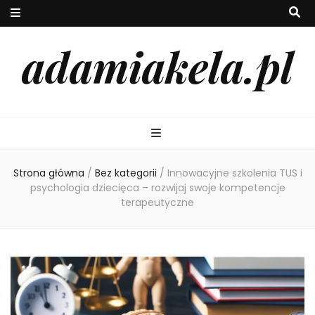
adamiakela.pl
Strona główna
/
Bez kategorii
/
Innowacyjne szkolenia TUS i
psychologia dziecięca – rozwijaj swoje kompetencje
terapeutyczne