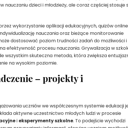
nauczaniu dzieci i młodzieży, ale coraz częściej stosuje s
oprzez wykorzystanie aplikacji edukacyjnych, quizów online
indywidualizację nauczania oraz bieżące monitorowanie
może dostosować poziom trudności zadań do możliwości i
na efektywność procesu nauczania. Grywalizacja w szkol
ede wszystkim skuteczna metoda, która zwiększa entuzja
nie na wysokim poziomie.
dczenie – projekty i
gażowania uczniów we współczesnym systemie edukacji j
zakłada aktywne uczestnictwo młodych ludzi w procesie
acyjne
i
eksperymenty szkolne
. To podejście wychodzi