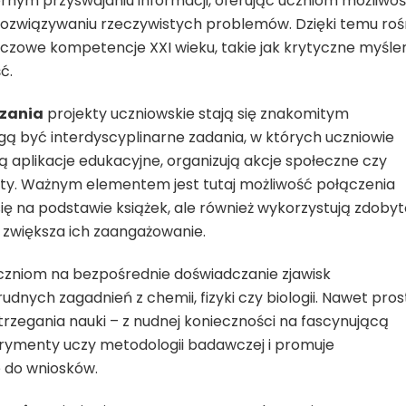
ernym przyswajaniu informacji, oferując uczniom możliwo
ozwiązywaniu rzeczywistych problemów. Dzięki temu roś
luczowe kompetencje XXI wieku, takie jak krytyczne myślen
ć.
zania
projekty uczniowskie stają się znakomitym
 być interdyscyplinarne zadania, w których uczniowie
aplikacje edukacyjne, organizują akcje społeczne czy
y. Ważnym elementem jest tutaj możliwość połączenia
 się na podstawie książek, ale również wykorzystują zdoby
 zwiększa ich zaangażowanie.
zniom na bezpośrednie doświadczanie zjawisk
dnych zagadnień z chemii, fizyki czy biologii. Nawet pros
rzegania nauki – z nudnej konieczności na fascynującą
erymenty uczy metodologii badawczej i promuje
 do wniosków.