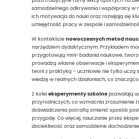
poza tradycyjne ramy lekcji opartych na bi
samodzielnego odkrywania i współpracy w r
ich motywacja do nauki oraz rozwijają się k
umiejętność pracy w zespole i samodzielnoś
W kontekście
nowoczesnych metod nauc
narzędziem dydaktycznym. Przykładem mogą
przygotowują mini-badania naukowe, tworzą 
prowadzą własne obserwacje i eksperyment
teorii z praktyką – uczniowie nie tylko uczą
wiedzę w realnych działaniach, co znacząco
Z kolei
eksperymenty szkolne
pozwalają uc
przyrodniczych, co wzmacnia zrozumienie tru
doświadczenia potrafią zmienić sposób post
przygodę. Co więcej, nauczanie przez eksp
dociekliwość oraz samodzielne dochodzenie