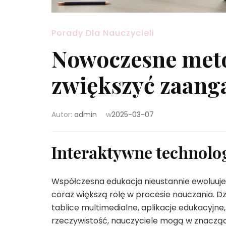
Porady Dla Nauczycieli
Nowoczesne meto
zwiększyć zaang
Autor:
admin
w
2025-03-07
Interaktywne technolog
Współczesna edukacja nieustannie ewoluuje
coraz większą rolę w procesie nauczania. 
tablice multimedialne, aplikacje edukacyjne
rzeczywistość, nauczyciele mogą w znaczą