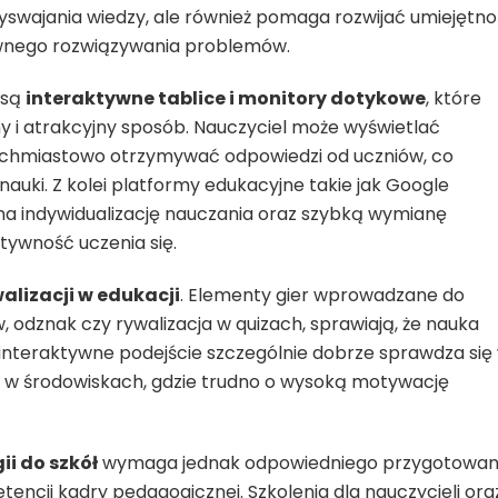
zyswajania wiedzy, ale również pomaga rozwijać umiejętno
ywnego rozwiązywania problemów.
 są
interaktywne tablice i monitory dotykowe
, które
y i atrakcyjny sposób. Nauczyciel może wyświetlać
tychmiastowo otrzymywać odpowiedzi od uczniów, co
auki. Z kolei platformy edukacyjne takie jak Google
a indywidualizację nauczania oraz szybką wymianę
ktywność uczenia się.
alizacji w edukacji
. Elementy gier wprowadzane do
 odznak czy rywalizacja w quizach, sprawiają, że nauka
u interaktywne podejście szczególnie dobrze sprawdza się
e w środowiskach, gdzie trudno o wysoką motywację
i do szkół
wymaga jednak odpowiedniego przygotowan
encji kadry pedagogicznej. Szkolenia dla nauczycieli ora