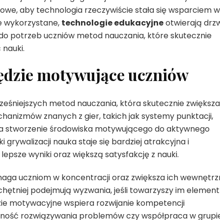
we, aby technologia rzeczywiście stała się wsparciem w
ie wykorzystane,
technologie edukacyjne
otwierają drzw
do potrzeb uczniów metod nauczania, które skutecznie
 nauki.
zędzie motywujące uczniów
cześniejszych metod nauczania, która skutecznie zwiększa
anizmów znanych z gier, takich jak systemy punktacji,
 na stworzenie środowiska motywującego do aktywnego
grywalizacji nauka staje się bardziej atrakcyjna i
lepsze wyniki oraz większą satysfakcję z nauki.
aga uczniom w koncentracji oraz zwiększa ich wewnętr
chętniej podejmują wyzwania, jeśli towarzyszy im element
zie motywacyjne wspiera rozwijanie kompetencji
ętność rozwiązywania problemów czy współpraca w grupie