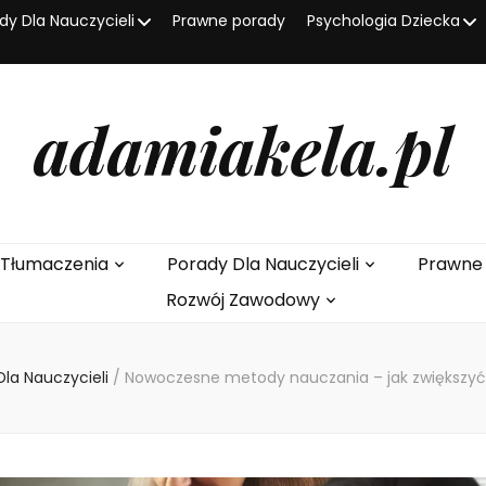
dy Dla Nauczycieli
Prawne porady
Psychologia Dziecka
adamiakela.pl
I Tłumaczenia
Porady Dla Nauczycieli
Prawne
Rozwój Zawodowy
Dla Nauczycieli
/
Nowoczesne metody nauczania – jak zwiększy