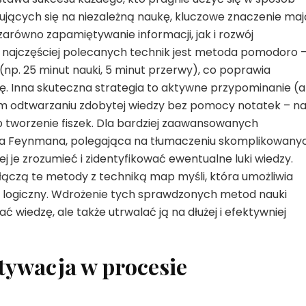
ujących się na niezależną naukę, kluczowe znaczenie maj
arówno zapamiętywanie informacji, jak i rozwój
z najczęściej polecanych technik jest metoda pomodoro 
np. 25 minut nauki, 5 minut przerwy), co poprawia
. Inna skuteczna strategia to aktywne przypominanie (a
nym odtwarzaniu zdobytej wiedzy bez pomocy notatek – n
 tworzenie fiszek. Dla bardziej zaawansowanych
a Feynmana, polegająca na tłumaczeniu skomplikowany
j je zrozumieć i zidentyfikować ewentualne luki wiedzy.
łączą te metody z techniką map myśli, która umożliwia
b logiczny. Wdrożenie tych sprawdzonych metod nauki
ć wiedzę, ale także utrwalać ją na dłużej i efektywniej
tywacja w procesie