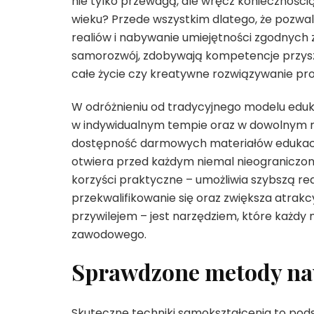
nie tylko przewagą, ale wręcz konieczności
wieku? Przede wszystkim dlatego, że pozwal
realiów i nabywanie umiejętności zgodnych 
samorozwój, zdobywają kompetencje przyszło
całe życie czy kreatywne rozwiązywanie p
W odróżnieniu od tradycyjnego modelu eduka
w indywidualnym tempie oraz w dowolnym miej
dostępność darmowych materiałów edukacyj
otwiera przed każdym niemal nieograniczon
korzyści praktyczne – umożliwia szybszą rea
przekwalifikowanie się oraz zwiększa atrakc
przywilejem – jest narzędziem, które każdy
zawodowego.
Sprawdzone metody nau
Skuteczne techniki samokształcenia to pod