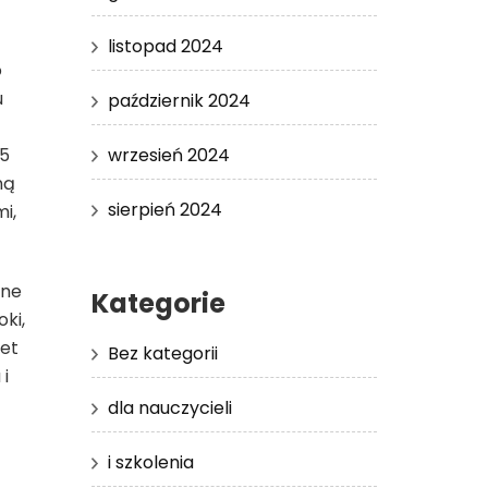
listopad 2024
o
u
październik 2024
25
wrzesień 2024
ną
sierpień 2024
i,
lne
Kategorie
ki,
wet
Bez kategorii
 i
dla nauczycieli
i szkolenia