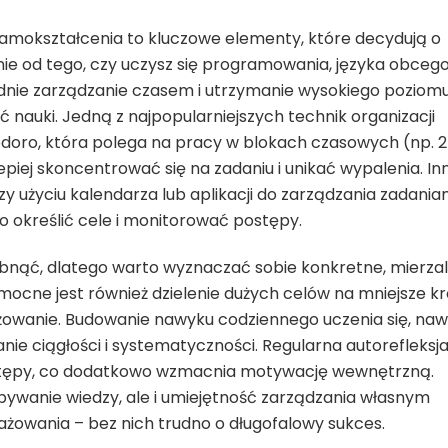
samokształcenia to kluczowe elementy, które decydują o
nie od tego, czy uczysz się programowania, języka obceg
ednie zarządzanie czasem i utrzymanie wysokiego poziom
auki. Jedną z najpopularniejszych technik organizacji
doro, która polega na pracy w blokach czasowych (np. 
epiej skoncentrować się na zadaniu i unikać wypalenia. In
 użyciu kalendarza lub aplikacji do zarządzania zadaniam
sno określić cele i monitorować postępy.
bnąć, dlatego warto wyznaczać sobie konkretne, mierza
mocne jest również dzielenie dużych celów na mniejsze kro
ażowanie. Budowanie nawyku codziennego uczenia się, na
nie ciągłości i systematyczności. Regularna autorefleksja
ostępy, co dodatkowo wzmacnia motywację wewnętrzną.
bywanie wiedzy, ale i umiejętność zarządzania własnym
owania – bez nich trudno o długofalowy sukces.