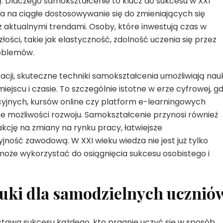
ą. Dlaczego samokształcenie to klucz do sukcesu w XXI
a na ciągłe dostosowywanie się do zmieniających się
z aktualnymi trendami. Osoby, które inwestują czas w
ści, takie jak elastyczność, zdolność uczenia się przez
roblemów.
cji, skuteczne techniki samokształcenia umożliwiają nau
scu i czasie. To szczególnie istotne w erze cyfrowej, gd
nych, kursów online czy platform e-learningowych
e możliwości rozwoju. Samokształcenie przynosi również
kcję na zmiany na rynku pracy, łatwiejsze
yjność zawodową. W XXI wieku wiedza nie jest już tylko
 może wykorzystać do osiągnięcia sukcesu osobistego i
ki dla samodzielnych ucznió
stawa sukcesu każdego, kto pragnie uczyć się w sposób