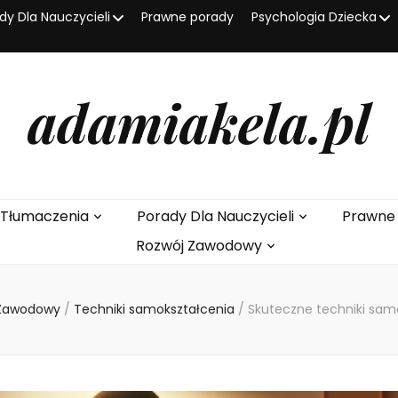
dy Dla Nauczycieli
Prawne porady
Psychologia Dziecka
adamiakela.pl
I Tłumaczenia
Porady Dla Nauczycieli
Prawne
Rozwój Zawodowy
 Zawodowy
/
Techniki samokształcenia
/
Skuteczne techniki sam