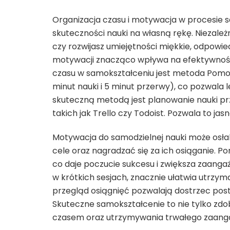
Organizacja czasu i motywacja w procesie 
skuteczności nauki na własną rękę. Niezależ
czy rozwijasz umiejętności miękkie, odpowi
motywacji znacząco wpływa na efektywność n
czasu w samokształceniu jest metoda Pomo
minut nauki i 5 minut przerwy), co pozwala l
skuteczną metodą jest planowanie nauki przy
takich jak Trello czy Todoist. Pozwala to ja
Motywacja do samodzielnej nauki może osła
cele oraz nagradzać się za ich osiąganie. Po
co daje poczucie sukcesu i zwiększa zaang
w krótkich sesjach, znacznie ułatwia utrzyma
przegląd osiągnięć pozwalają dostrzec p
Skuteczne samokształcenie to nie tylko zdo
czasem oraz utrzymywania trwałego zaangaż