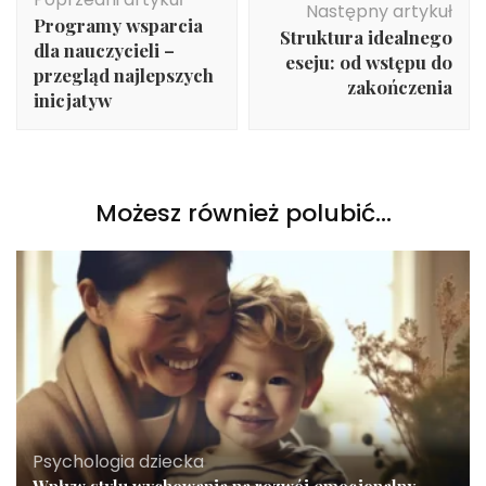
wpisu
Następny artykuł
Programy wsparcia
Struktura idealnego
dla nauczycieli –
eseju: od wstępu do
przegląd najlepszych
zakończenia
inicjatyw
Możesz również polubić…
Psychologia dziecka
Wpływ stylu wychowania na rozwój emocjonalny