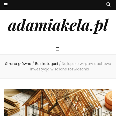
adamiakela.pl
Strona główna
/
Bez kategorii
/
Najlepsze wiązary dachowe
– inwestycja w solidne rozwiązania