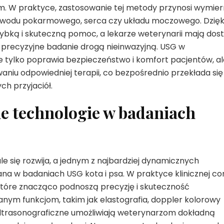
. W praktyce, zastosowanie tej metody przynosi wymie
zewodu pokarmowego, serca czy układu moczowego. Dzięk
zybką i skuteczną pomoc, a lekarze weterynarii mają dos
precyzyjne badanie drogą nieinwazyjną. USG w
e tylko poprawia bezpieczeństwo i komfort pacjentów, al
niu odpowiedniej terapii, co bezpośrednio przekłada się
h przyjaciół.
e technologie w badaniach
 się rozwija, a jednym z najbardziej dynamicznych
na w badaniach USG kota i psa. W praktyce klinicznej co
, które znacząco podnoszą precyzję i skuteczność
nym funkcjom, takim jak elastografia, doppler kolorowy
 ultrasonograficzne umożliwiają weterynarzom dokładną