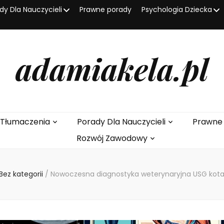
dy Dla Nauczycieli
Prawne porady
Psychologia Dziecka
adamiakela.pl
I Tłumaczenia
Porady Dla Nauczycieli
Prawne
Rozwój Zawodowy
Bez kategorii
/
Nowoczesna diagnostyka weterynaryjna USG kota 