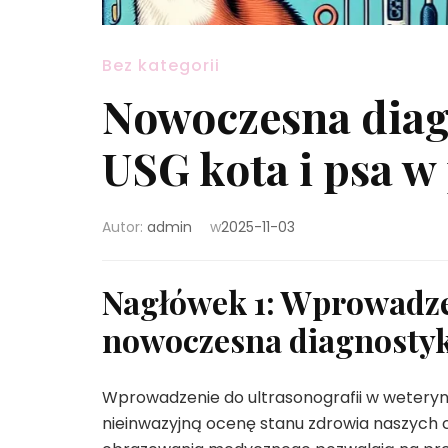
Bez kategorii
Nowoczesna diag
USG kota i psa w
Autor:
admin
w
2025-11-03
Nagłówek 1: Wprowadzen
nowoczesna diagnostyk
Wprowadzenie do ultrasonografii w weteryna
nieinwazyjną ocenę stanu zdrowia naszyc