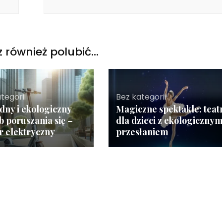
 również polubić…
tegorii
Bez kategorii
ny i ekologiczny
Magiczne spektakle: teat
b poruszania się –
dla dzieci z ekologiczny
r elektryczny
przesłaniem