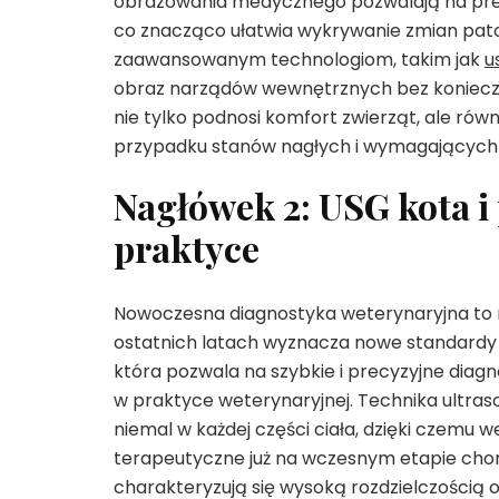
obrazowania medycznego pozwalają na prec
co znacząco ułatwia wykrywanie zmian pato
zaawansowanym technologiom, takim jak
u
obraz narządów wewnętrznych bez konieczn
nie tylko podnosi komfort zwierząt, ale rów
przypadku stanów nagłych i wymagających pi
Nagłówek 2: USG kota i
praktyce
Nowoczesna diagnostyka weterynaryjna to ni
ostatnich latach wyznacza nowe standardy w
która pozwala na szybkie i precyzyjne dia
w praktyce weterynaryjnej. Technika ultras
niemal w każdej części ciała, dzięki czem
terapeutyczne już na wczesnym etapie cho
charakteryzują się wysoką rozdzielczością ob