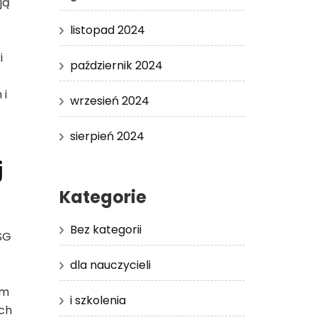
ją
listopad 2024
i
październik 2024
 i
wrzesień 2024
sierpień 2024
j
Kategorie
Bez kategorii
SG
dla nauczycieli
ym
i szkolenia
ch