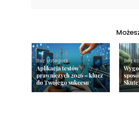
Możesz
Bez kategorii
Bez ka
Aplikacja testów
Wygod
prawniczych 2026 – klucz
sposó
do Twojego sukcesu
Skute