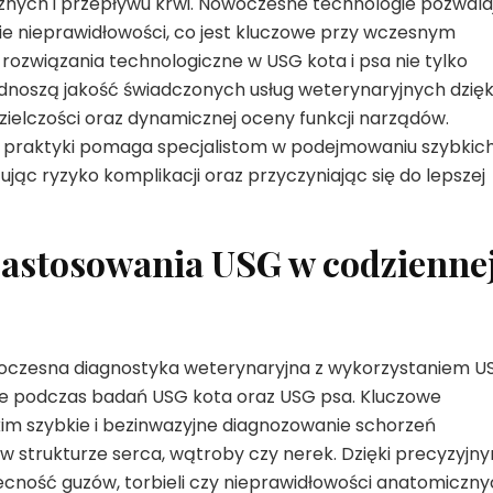
nych i przepływu krwi. Nowoczesne technologie pozwala
nie nieprawidłowości, co jest kluczowe przy wczesnym
rozwiązania technologiczne w USG kota i psa nie tylko
dnoszą jakość świadczonych usług weterynaryjnych dzięk
zielczości oraz dynamicznej oceny funkcji narządów.
j praktyki pomaga specjalistom w podejmowaniu szybkich
ując ryzyko komplikacji oraz przyczyniając się do lepszej
zastosowania USG w codzienne
woczesna diagnostyka weterynaryjna z wykorzystaniem U
nie podczas badań USG kota oraz USG psa. Kluczowe
m szybkie i bezinwazyjne diagnozowanie schorzeń
 strukturze serca, wątroby czy nerek. Dzięki precyzyjn
ość guzów, torbieli czy nieprawidłowości anatomiczny