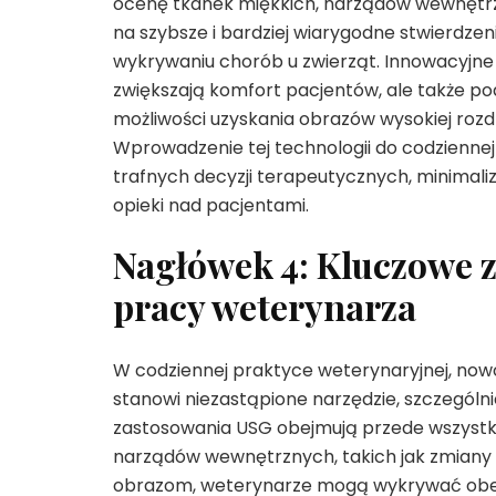
ocenę tkanek miękkich, narządów wewnętrz
na szybsze i bardziej wiarygodne stwierdze
wykrywaniu chorób u zwierząt. Innowacyjne 
zwiększają komfort pacjentów, ale także po
możliwości uzyskania obrazów wysokiej rozd
Wprowadzenie tej technologii do codzienne
trafnych decyzji terapeutycznych, minimaliz
opieki nad pacjentami.
Nagłówek 4: Kluczowe 
pracy weterynarza
W codziennej praktyce weterynaryjnej, no
stanowi niezastąpione narzędzie, szczegól
zastosowania USG obejmują przede wszystki
narządów wewnętrznych, takich jak zmiany w
obrazom, weterynarze mogą wykrywać obecn