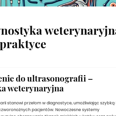
nostyka weterynaryjn
 praktyce
ie do ultrasonografii –
a weterynaryjna
rii stanowi przełom w diagnostyce, umożliwiając szybką 
h czworonożnych pacjentów. Nowoczesne systemy