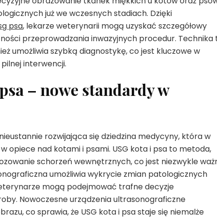
yzyjne obrazowanie tkanek miękkich u kotów oraz psów
logicznych już we wczesnych stadiach. Dzięki
sg psa
, lekarze weterynarii mogą uzyskać szczegółowy
ości przeprowadzania inwazyjnych procedur. Technika 
nież umożliwia szybką diagnostykę, co jest kluczowe w
lnej interwencji.
 psa – nowe standardy w
eustannie rozwijająca się dziedzina medycyny, która w
 opiece nad kotami i psami. USG kota i psa to metoda,
gnozowanie schorzeń wewnętrznych, co jest niezwykle waż
onograficzna umożliwia wykrycie zmian patologicznych
u weterynarze mogą podejmować trafne decyzje
roby. Nowoczesne urządzenia ultrasonograficzne
razu, co sprawia, że USG kota i psa staje się niemalże