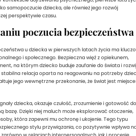
lko samopoczucie dziecka, ale również jego rozwój
zej perspektywie czasu.
aniu poczucia bezpieczeństwa
czeństwa u dziecka w pierwszych latach życia ma klucz
onalnego i społecznego. Bezpieczna więź z opiekunem,
ent, na którym dziecko buduje zaufanie do świata i rozwi
a, stabilna relacja oparta na reagowaniu na potrzeby dzie
tałtuje jego wewnętrzne przekonanie, że świat jest miejsc
nały dziecka, okazuje czułość, zrozumienie i gotowość d
ną bazę. Dzięki niej maluch może eksplorować otoczenie,
osoby, która zapewni mu ochronę i ukojenie. Tego typu
ezpiecznego stylu przywiązania, co pozytywnie wpływa n
zarówno w relacjach interpersonalnych, jak i procesie