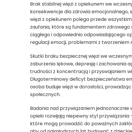
Brak stabilnej więzi z opiekunem we wczes
konsekwencje dla zdrowia emocjonalnego, s
więzi z opiekunem polega przede wszystkim
zaufania, które są fundamentem zdrowego ro
ciągłego i odpowiednio odpowiadającego op
regulacji emocji, problemami z tworzeniem 
Skutki braku bezpiecznej więzi we wczesn
zaburzenia lękowe, depresję i zachowania ag
trudności z koncentracją i przyswajaniem w
Długoterminowy deficyt bezpieczeństwa em
osoba buduje więzi w dorosłości, prowadząc 
społecznych.
Badania nad przywiązaniem jednoznacznie ws
opieki rozwijają niepewny styl przywiązani
które mogą prowadzić do poważnych zakłóc
aby od najmłodszych lat budować z dzieckie