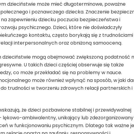
nym dzieciństwie może mieć długoterminowe, poważne
połecznego i poznawczego dziecka. Znaczenie bezpieczn
 na zapewnieniu dziecku poczucia bezpieczeństwa i
zwoju psychicznego. Dzieci, które nie doświadczyły
iekuńczego kontaktu, często borykają się z trudnościami
relacji interpersonalnych oraz obniżoną samooceną.
ym dzieciństwie mogą obejmować zwiększoną podatność 
resywne. U takich dzieci częściej obserwuje się także
iedzy, co może przekładać się na problemy w nauce.
ocjonalnego może również wpłynąć na sposób, w jaki da
do trudności w tworzeniu zdrowych relacji partnerskich i
kazują, że dzieci pozbawione stabilnej i przewidywalnej
a – lękowo-ambiwalentny, unikający lub zdezorganizowany
eń w funkcjonowaniu psychicznym. Dlatego tak ważne je
m relację opartą na zaufaniu, responsywności i