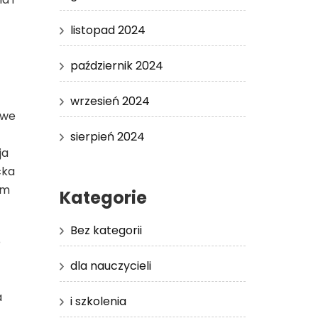
listopad 2024
październik 2024
wrzesień 2024
owe
sierpień 2024
ja
cka
em
Kategorie
Bez kategorii
o
dla nauczycieli
a
i szkolenia