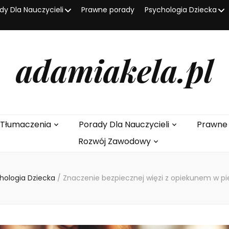
dy Dla Nauczycieli
Prawne porady
Psychologia Dziecka
adamiakela.pl
I Tłumaczenia
Porady Dla Nauczycieli
Prawne
Rozwój Zawodowy
hologia Dziecka
/
Znaczenie bezpiecznej więzi z opiekunem w pi