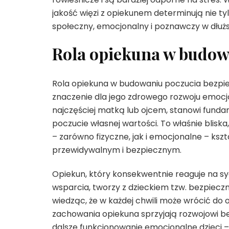
jakość więzi z opiekunem determinują nie ty
społeczny, emocjonalny i poznawczy w dłużs
Rola opiekuna w budow
Rola opiekuna w budowaniu poczucia bezpie
znaczenie dla jego zdrowego rozwoju emocj
najczęściej matką lub ojcem, stanowi fundam
poczucie własnej wartości. To właśnie blisk
– zarówno fizyczne, jak i emocjonalne – ksz
przewidywalnym i bezpiecznym.
Opiekun, który konsekwentnie reaguje na syg
wsparcia, tworzy z dzieckiem tzw. bezpiecz
wiedząc, że w każdej chwili może wrócić do 
zachowania opiekuna sprzyjają rozwojowi b
dalsze funkcjonowanie emocjonalne dzieci – 