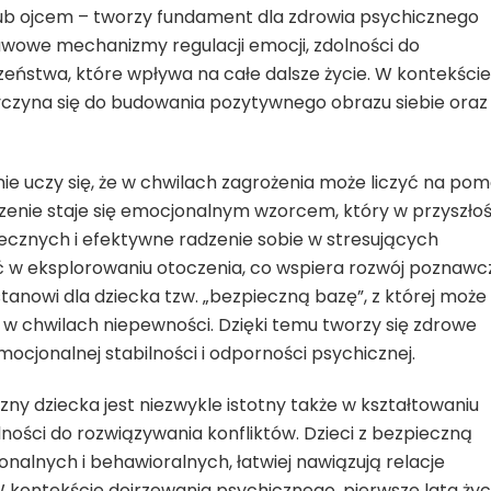
ub ojcem – tworzy fundament dla zdrowia psychicznego
awowe mechanizmy regulacji emocji, zdolności do
zeństwa, które wpływa na całe dalsze życie. W kontekście
yczyna się do budowania pozytywnego obrazu siebie oraz
e uczy się, że w chwilach zagrożenia może liczyć na po
czenie staje się emocjonalnym wzorcem, który w przyszłoś
ecznych i efektywne radzenie sobie w stresujących
 w eksplorowaniu otoczenia, co wspiera rozwój poznawcz
tanowi dla dziecka tzw. „bezpieczną bazę”, z której może
 w chwilach niepewności. Dzięki temu tworzy się zdrowe
mocjonalnej stabilności i odporności psychicznej.
zny dziecka jest niezwykle istotny także w kształtowaniu
lności do rozwiązywania konfliktów. Dzieci z bezpieczną
alnych i behawioralnych, łatwiej nawiązują relacje
W kontekście dojrzewania psychicznego, pierwsze lata życi