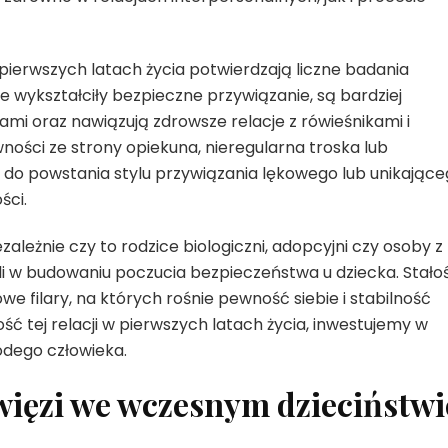
pierwszych latach życia potwierdzają liczne badania
re wykształciły bezpieczne przywiązanie, są bardziej
jami oraz nawiązują zdrowsze relacje z rówieśnikami i
wności ze strony opiekuna, nieregularna troska lub
o powstania stylu przywiązania lękowego lub unikające
ści.
zależnie czy to rodzice biologiczni, adopcyjni czy osoby z
roli w budowaniu poczucia bezpieczeństwa u dziecka. Stało
e filary, na których rośnie pewność siebie i stabilność
ć tej relacji w pierwszych latach życia, inwestujemy w
odego człowieka.
 więzi we wczesnym dzieciństwi