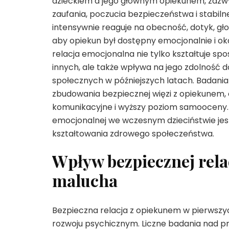
dzieckiem a jego głównym opiekunem, zazw
zaufania, poczucia bezpieczeństwa i stabiln
intensywnie reaguje na obecność, dotyk, głos
aby opiekun był dostępny emocjonalnie i o
relacja emocjonalna nie tylko kształtuje spos
innych, ale także wpływa na jego zdolność d
społecznych w późniejszych latach. Badania 
zbudowania bezpiecznej więzi z opiekunem, 
komunikacyjne i wyższy poziom samooceny. 
emocjonalnej we wczesnym dzieciństwie jest 
kształtowania zdrowego społeczeństwa.
Wpływ bezpiecznej rela
malucha
Bezpieczna relacja z opiekunem w pierwszyc
rozwoju psychicznym. Liczne badania nad prz