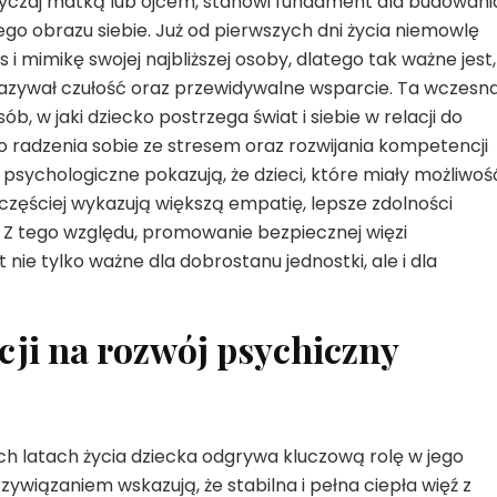
yczaj matką lub ojcem, stanowi fundament dla budowani
ego obrazu siebie. Już od pierwszych dni życia niemowlę
 i mimikę swojej najbliższej osoby, dlatego tak ważne jest,
kazywał czułość oraz przewidywalne wsparcie. Ta wczesn
ób, w jaki dziecko postrzega świat i siebie w relacji do
o radzenia sobie ze stresem oraz rozwijania kompetencji
psychologiczne pokazują, że dzieci, które miały możliwoś
częściej wykazują większą empatię, lepsze zdolności
Z tego względu, promowanie bezpiecznej więzi
nie tylko ważne dla dobrostanu jednostki, ale i dla
cji na rozwój psychiczny
h latach życia dziecka odgrywa kluczową rolę w jego
ywiązaniem wskazują, że stabilna i pełna ciepła więź z